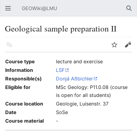
GEOWiki@LMU
Hauptmenü öffnen
Suc
Geological sample preparation II
Sprache
Beobachten
Bearbeiten
Course type
lecture and exercise
Information
LSF
Responsible(s)
Donjá Aßbichler
Eligible for
MSc Geology: P11.0.08 (course
is open for all students)
Course location
Geologie, Luisenstr. 37
Date
SoSe
Course material
-