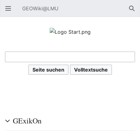
GEOWiki@LMU
Hauptmenü öffnen
Suc
GExikOn