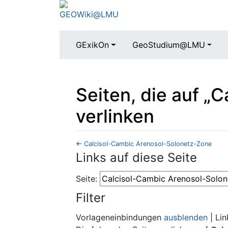
GExikOn
GeoStudium@LMU
Seiten, die auf „
verlinken
←
Calcisol-Cambic Arenosol-Solonetz-Zone
Wechseln zu:
Navigation
,
Suche
Links auf diese Seite
Seite:
Filter
Vorlageneinbindungen
ausblenden
| Li