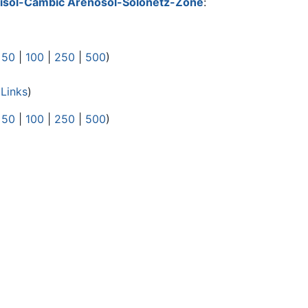
cisol-Cambic Arenosol-Solonetz-Zone
:
|
50
|
100
|
250
|
500
)
Links
)
|
50
|
100
|
250
|
500
)