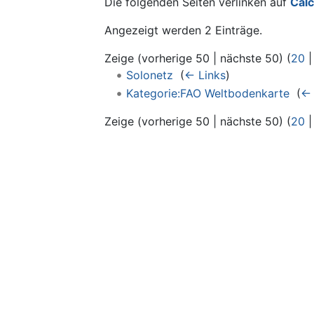
Die folgenden Seiten verlinken auf
Cal
Angezeigt werden 2 Einträge.
Zeige (vorherige 50 | nächste 50) (
20
Solonetz
‎
(
← Links
)
Kategorie:FAO Weltbodenkarte
‎
(
← 
Zeige (vorherige 50 | nächste 50) (
20