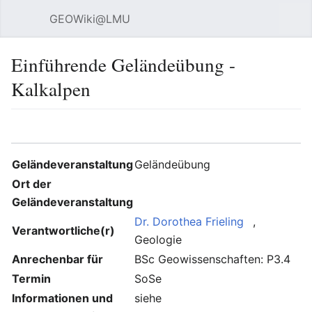
GEOWiki@LMU
Hauptmenü öffnen
Suc
Einführende Geländeübung -
Kalkalpen
Sprache
Beobachten
Bearbeiten
Geländeveranstaltung
Geländeübung
Ort der
Geländeveranstaltung
Dr. Dorothea Frieling
,
Verantwortliche(r)
Geologie
Anrechenbar für
BSc Geowissenschaften: P3.4
Termin
SoSe
Informationen und
siehe