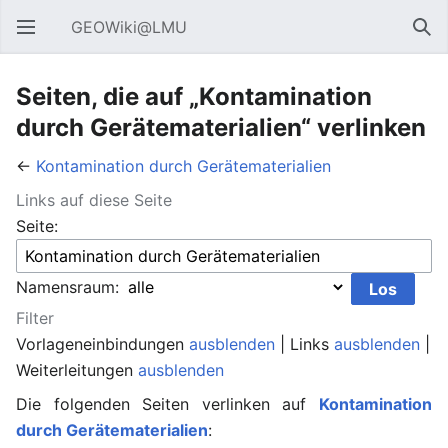
GEOWiki@LMU
Hauptmenü öffnen
Suc
Seiten, die auf „Kontamination
durch Gerätematerialien“ verlinken
←
Kontamination durch Gerätematerialien
Links auf diese Seite
Seite:
Namensraum:
Filter
Vorlageneinbindungen
ausblenden
| Links
ausblenden
|
Weiterleitungen
ausblenden
Die folgenden Seiten verlinken auf
Kontamination
durch Gerätematerialien
: