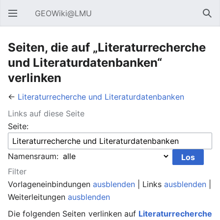
GEOWiki@LMU
Hauptmenü öffnen
Suc
Seiten, die auf „Literaturrecherche
und Literaturdatenbanken“
verlinken
←
Literaturrecherche und Literaturdatenbanken
Links auf diese Seite
Seite:
Namensraum:
Filter
Vorlageneinbindungen
ausblenden
| Links
ausblenden
|
Weiterleitungen
ausblenden
Die folgenden Seiten verlinken auf
Literaturrecherche