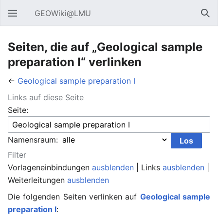
GEOWiki@LMU
Hauptmenü öffnen
Suc
Seiten, die auf „Geological sample
preparation I“ verlinken
←
Geological sample preparation I
Links auf diese Seite
Seite:
Namensraum:
Filter
Vorlageneinbindungen
ausblenden
| Links
ausblenden
|
Weiterleitungen
ausblenden
Die folgenden Seiten verlinken auf
Geological sample
preparation I
: